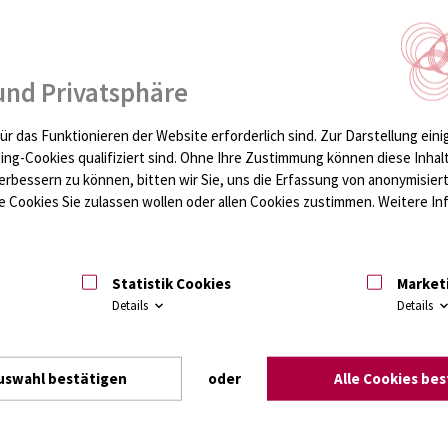
h Proteome Forum
MMRP:
th
th
14
Participants' Camp
13
Participants' Camp
ber 06. - 07., 2017
June 28. - 29., 2017
und Privatsphäre
hr
mehr
ür das Funktionieren der Website erforderlich sind.
Zur Darstellung eini
ting-Cookies qualifiziert sind. Ohne Ihre Zustimmung können diese Inhal
erbessern zu können, bitten wir Sie, uns die Erfassung von anonymisie
 Cookies Sie zulassen wollen oder allen Cookies zustimmen. Weitere Inf
Statistik Cookies
Market
Details
Details
Participants´ Camp December
uswahl bestätigen
oder
Alle Cookies be