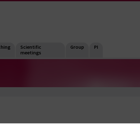
ching
Scientific
Group
PI
meetings
ov. 23, 2017
Jun. 21, 2017