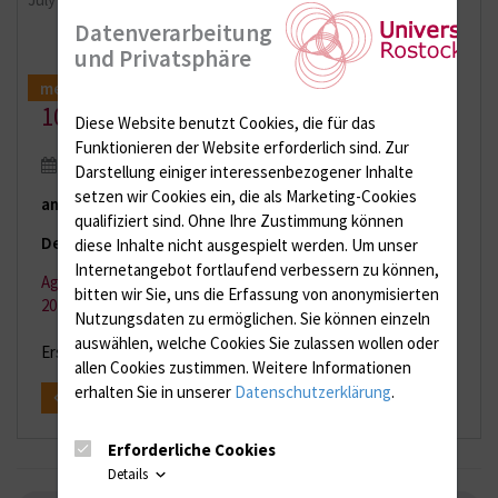
Datenverarbeitung
und Privatsphäre
mehr
10th Proteome Forum
Diese Website benutzt Cookies, die für das
Funktionieren der Website erforderlich sind.
Zur
01. December 2015
Darstellung einiger interessenbezogener Inhalte
setzen wir Cookies ein, die als Marketing-Cookies
th
and 10
Participants' Camp
qualifiziert sind. Ohne Ihre Zustimmung können
December 2. - 3., 2015
diese Inhalte nicht ausgespielt werden.
Um unser
Internetangebot fortlaufend verbessern zu können,
Agenda of the MMRP Participants´ Camp December 2. - 3.,
bitten wir Sie, uns die Erfassung von anonymisierten
2015
Nutzungsdaten zu ermöglichen.
Sie können einzeln
auswählen, welche Cookies Sie zulassen wollen oder
Erstellt von
Proteome Center Rostock
allen Cookies zustimmen. Weitere Informationen
erhalten Sie in unserer
Datenschutzerklärung
.
zurück
Erforderliche Cookies
Details