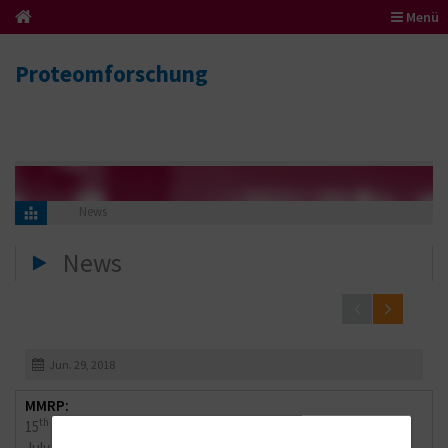
Menü
Proteomforschung
News
News
Jun. 29, 2018
MMRP:
th
15
Participants' Camp
July 5., 2018