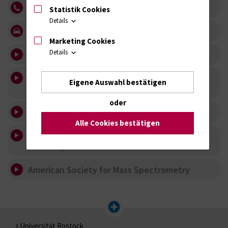
Contact
Statistik Cookies
Details
How to find us
Marketing Cookies
Details
Institute of Immunology
Molecular Mechanisms of Regenerative
Eigene Auswahl bestätigen
Processes
oder
Affinity Mass Spectrometry
Alle Cookies bestätigen
Deutsche Gesellschaft für
Massenspektrometrie
American Society for Mass Spectrometry
Universität Rostock